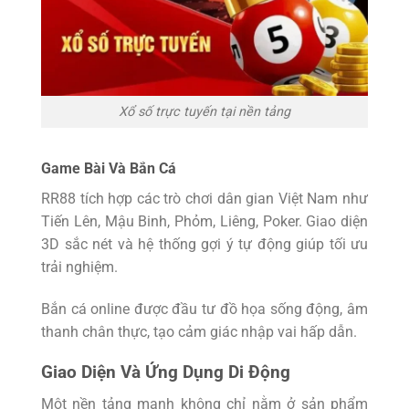
Xổ số trực tuyến tại nền tảng
Game Bài Và Bắn Cá
RR88 tích hợp các trò chơi dân gian Việt Nam như
Tiến Lên, Mậu Binh, Phỏm, Liêng, Poker. Giao diện
3D sắc nét và hệ thống gợi ý tự động giúp tối ưu
trải nghiệm.
Bắn cá online được đầu tư đồ họa sống động, âm
thanh chân thực, tạo cảm giác nhập vai hấp dẫn.
Giao Diện Và Ứng Dụng Di Động
Một nền tảng mạnh không chỉ nằm ở sản phẩm