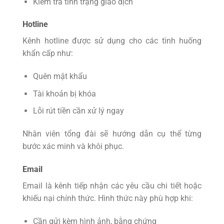
Kiểm tra tình trạng giao dịch
Hotline
Kênh hotline được sử dụng cho các tình huống
khẩn cấp như:
Quên mật khẩu
Tài khoản bị khóa
Lỗi rút tiền cần xử lý ngay
Nhân viên tổng đài sẽ hướng dẫn cụ thể từng
bước xác minh và khôi phục.
Email
Email là kênh tiếp nhận các yêu cầu chi tiết hoặc
khiếu nại chính thức. Hình thức này phù hợp khi:
Cần gửi kèm hình ảnh, bằng chứng