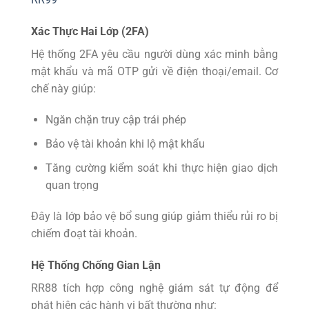
Xác Thực Hai Lớp (2FA)
Hệ thống 2FA yêu cầu người dùng xác minh bằng
mật khẩu và mã OTP gửi về điện thoại/email. Cơ
chế này giúp:
Ngăn chặn truy cập trái phép
Bảo vệ tài khoản khi lộ mật khẩu
Tăng cường kiểm soát khi thực hiện giao dịch
quan trọng
Đây là lớp bảo vệ bổ sung giúp giảm thiểu rủi ro bị
chiếm đoạt tài khoản.
Hệ Thống Chống Gian Lận
RR88 tích hợp công nghệ giám sát tự động để
phát hiện các hành vi bất thường như: