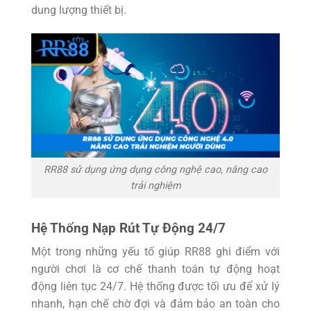
dung lượng thiết bị.
RR88 sử dụng ứng dụng công nghệ cao, nâng cao
trải nghiệm
Hệ Thống Nạp Rút Tự Động 24/7
Một trong những yếu tố giúp RR88 ghi điểm với
người chơi là cơ chế thanh toán tự động hoạt
động liên tục 24/7. Hệ thống được tối ưu để xử lý
nhanh, hạn chế chờ đợi và đảm bảo an toàn cho