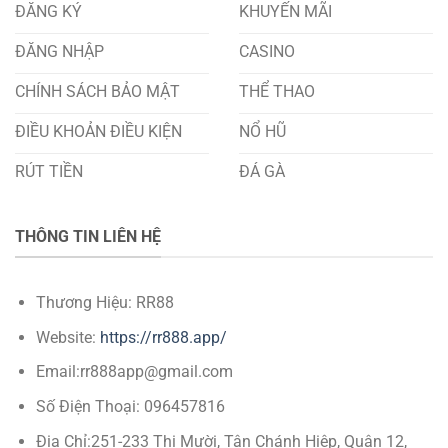
ĐĂNG KÝ
KHUYẾN MÃI
ĐĂNG NHẬP
CASINO
CHÍNH SÁCH BẢO MẬT
THỂ THAO
ĐIỀU KHOẢN ĐIỀU KIỆN
NỔ HŨ
RÚT TIỀN
ĐÁ GÀ
THÔNG TIN LIÊN HỆ
Thương Hiệu: RR88
Website:
https://rr888.app/
Email:
rr888app@gmail.com
Số Điện Thoại: 096457816
Địa Chỉ:251-233 Thị Mười, Tân Chánh Hiệp, Quận 12,