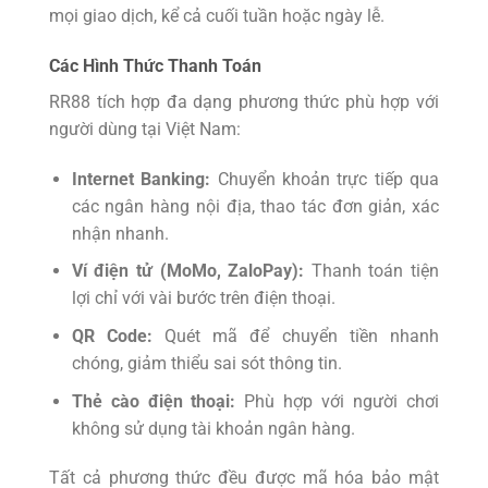
mọi giao dịch, kể cả cuối tuần hoặc ngày lễ.
Các Hình Thức Thanh Toán
RR88 tích hợp đa dạng phương thức phù hợp với
người dùng tại Việt Nam:
Internet Banking:
Chuyển khoản trực tiếp qua
các ngân hàng nội địa, thao tác đơn giản, xác
nhận nhanh.
Ví điện tử (MoMo, ZaloPay):
Thanh toán tiện
lợi chỉ với vài bước trên điện thoại.
QR Code:
Quét mã để chuyển tiền nhanh
chóng, giảm thiểu sai sót thông tin.
Thẻ cào điện thoại:
Phù hợp với người chơi
không sử dụng tài khoản ngân hàng.
Tất cả phương thức đều được mã hóa bảo mật