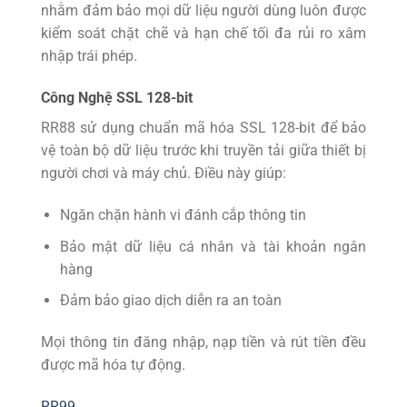
nhằm đảm bảo mọi dữ liệu người dùng luôn được
kiểm soát chặt chẽ và hạn chế tối đa rủi ro xâm
nhập trái phép.
Công Nghệ SSL 128-bit
RR88 sử dụng chuẩn mã hóa SSL 128-bit để bảo
vệ toàn bộ dữ liệu trước khi truyền tải giữa thiết bị
người chơi và máy chủ. Điều này giúp:
Ngăn chặn hành vi đánh cắp thông tin
Bảo mật dữ liệu cá nhân và tài khoản ngân
hàng
Đảm bảo giao dịch diễn ra an toàn
Mọi thông tin đăng nhập, nạp tiền và rút tiền đều
được mã hóa tự động.
RR99