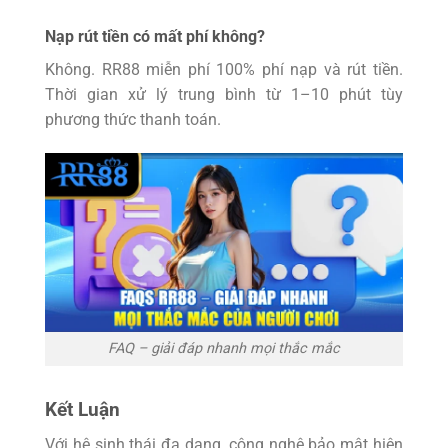
Nạp rút tiền có mất phí không?
Không. RR88 miễn phí 100% phí nạp và rút tiền.
Thời gian xử lý trung bình từ 1–10 phút tùy
phương thức thanh toán.
FAQ – giải đáp nhanh mọi thắc mắc
Kết Luận
Với hệ sinh thái đa dạng, công nghệ bảo mật hiện