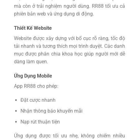
mà còn ở trải nghiệm người dùng. RR88 tối ưu cả
phiên bản web và ứng dụng di động.
Thiết Kế Website
Website được xây dựng với bố cục rõ ràng, tốc độ
tải nhanh và tương thích mọi trình duyệt. Các danh
mục được phân chia khoa học giúp người mới dễ
dàng làm quen.
Ứng Dụng Mobile
App RR88 cho phép:
Đặt cược nhanh
Nhận thông báo khuyến mãi
Nạp rút thuận tiện
Ứng dụng được tối ưu nhẹ, không chiếm nhiều