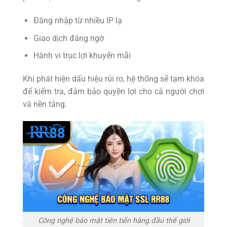
Đăng nhập từ nhiều IP lạ
Giao dịch đáng ngờ
Hành vi trục lợi khuyến mãi
Khi phát hiện dấu hiệu rủi ro, hệ thống sẽ tạm khóa
để kiểm tra, đảm bảo quyền lợi cho cả người chơi
và nền tảng.
Công nghệ bảo mật tiên tiến hàng đầu thế giới