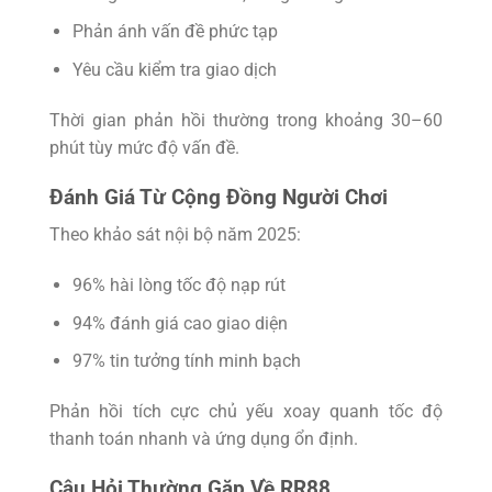
Phản ánh vấn đề phức tạp
Yêu cầu kiểm tra giao dịch
Thời gian phản hồi thường trong khoảng 30–60
phút tùy mức độ vấn đề.
Đánh Giá Từ Cộng Đồng Người Chơi
Theo khảo sát nội bộ năm 2025:
96% hài lòng tốc độ nạp rút
94% đánh giá cao giao diện
97% tin tưởng tính minh bạch
Phản hồi tích cực chủ yếu xoay quanh tốc độ
thanh toán nhanh và ứng dụng ổn định.
Câu Hỏi Thường Gặp Về RR88